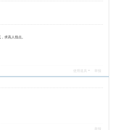
试，求高人指点。
使用道具
举报
举报