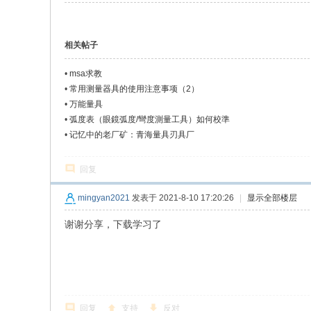
相关帖子
•
msa求教
•
常用测量器具的使用注意事项（2）
•
万能量具
•
弧度表（眼鏡弧度/彎度測量工具）如何校準
•
记忆中的老厂矿：青海量具刃具厂
回复
mingyan2021
发表于 2021-8-10 17:20:26
|
显示全部楼层
谢谢分享，下载学习了
回复
支持
反对