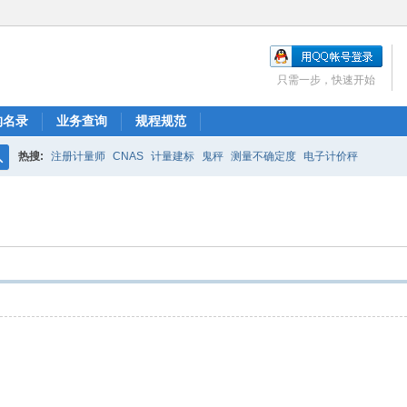
只需一步，快速开始
构名录
业务查询
规程规范
热搜:
注册计量师
CNAS
计量建标
鬼秤
测量不确定度
电子计价秤
搜
索