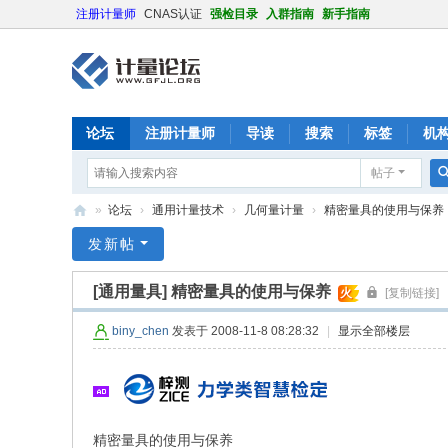
注册计量师
CNAS认证
强检目录
入群指南
新手指南
论坛
注册计量师
导读
搜索
标签
机
帖子
»
论坛
›
通用计量技术
›
几何量计量
›
精密量具的使用与保养
计
发新帖
量
[通用量具]
精密量具的使用与保养
火
[复制链接]
论
坛
biny_chen
发表于 2008-11-8 08:28:32
|
显示全部楼层
精密量具的使用与保养