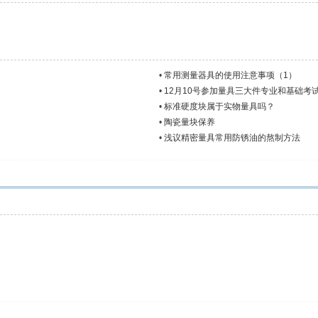
•
常用测量器具的使用注意事项（1）
•
12月10号参加量具三大件专业和基础考
•
标准硬度块属于实物量具吗？
•
陶瓷量块保养
•
浅议精密量具常用防锈油的熬制方法