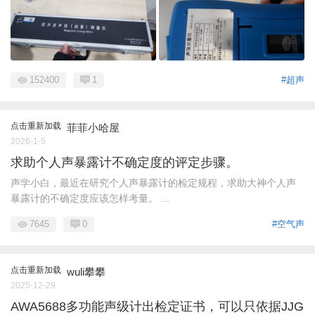
152400
1
#超声
点击重新加载
菲菲小哈屋
2026-1-5
求助个人声暴露计不确定度的评定步骤。
声学小白，最近在研究个人声暴露计的检定规程，求助大神个人声
暴露计的不确定度应该怎样考量。 ...
7645
0
#空气声
点击重新加载
wuli攀攀
2025-12-29
AWA5688多功能声级计出检定证书，可以只依据JJG