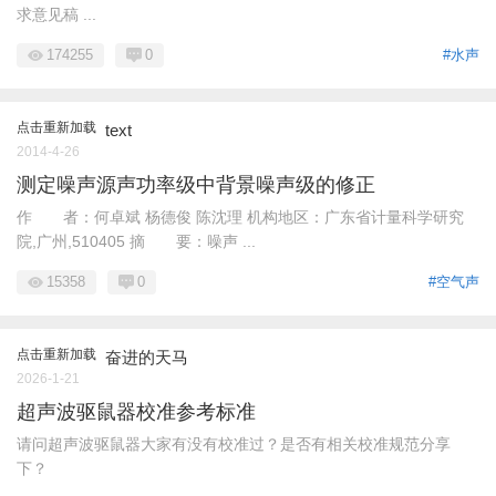
求意见稿 ...
174255
0
#水声
点击重新加载
text
2014-4-26
测定噪声源声功率级中背景噪声级的修正
作 者：何卓斌 杨德俊 陈沈理 机构地区：广东省计量科学研究
院,广州,510405 摘 要：噪声 ...
15358
0
#空气声
点击重新加载
奋进的天马
2026-1-21
超声波驱鼠器校准参考标准
请问超声波驱鼠器大家有没有校准过？是否有相关校准规范分享
下？