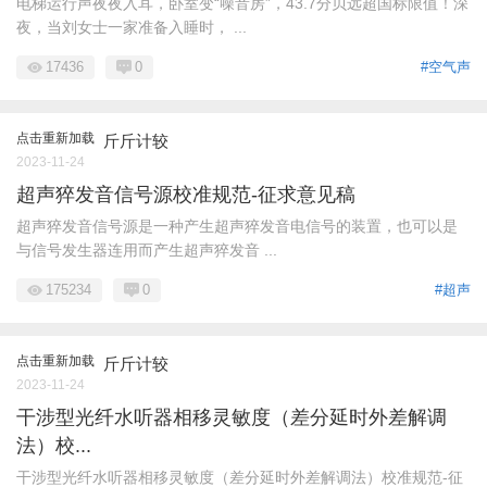
电梯运行声夜夜入耳，卧室变“噪音房”，43.7分贝远超国标限值！深
夜，当刘女士一家准备入睡时， ...
17436
0
#空气声
点击重新加载
斤斤计较
2023-11-24
超声猝发音信号源校准规范-征求意见稿
超声猝发音信号源是一种产生超声猝发音电信号的装置，也可以是
与信号发生器连用而产生超声猝发音 ...
175234
0
#超声
点击重新加载
斤斤计较
2023-11-24
干涉型光纤水听器相移灵敏度（差分延时外差解调
法）校...
干涉型光纤水听器相移灵敏度（差分延时外差解调法）校准规范-征