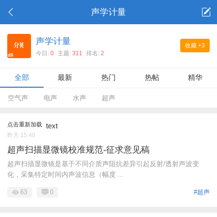
声学计量
声学计量
收藏
+3
今日:
0
主题:
311
排名:
2
全部
最新
热门
热帖
精华
空气声
电声
水声
超声
点击重新加载
text
昨天 15:40
超声扫描显微镜校准规范-征求意见稿
超声扫描显微镜是基于不同介质声阻抗差异引起反射/透射声波变
化，采集特定时间内声波信息（幅度 ...
63
0
#超声