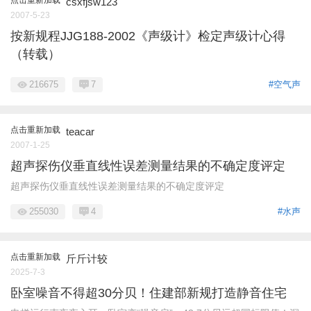
csxfjsw123
2007-5-23
按新规程JJG188-2002《声级计》检定声级计心得
（转载）
216675
7
#空气声
点击重新加载
teacar
2007-1-25
超声探伤仪垂直线性误差测量结果的不确定度评定
超声探伤仪垂直线性误差测量结果的不确定度评定
255030
4
#水声
点击重新加载
斤斤计较
2025-7-3
卧室噪音不得超30分贝！住建部新规打造静音住宅