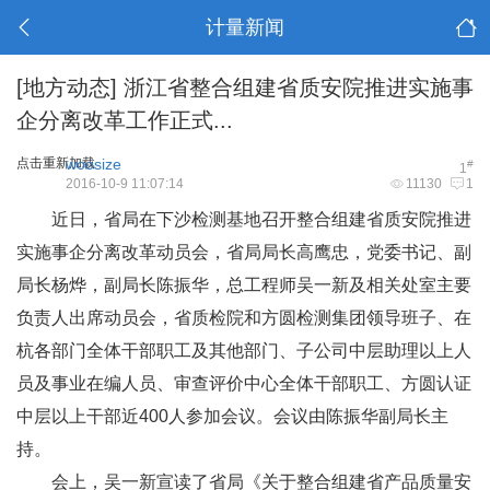
计量新闻
[地方动态]
浙江省整合组建省质安院推进实施事
企分离改革工作正式...
点击重新加载
woosize
#
1
2016-10-9 11:07:14
11130
1
近日，省局在下沙检测基地召开整合组建省质安院推进
实施事企分离改革动员会，省局局长高鹰忠，党委书记、副
局长杨烨，副局长陈振华，总工程师吴一新及相关处室主要
负责人出席动员会，省质检院和方圆检测集团领导班子、在
杭各部门全体干部职工及其他部门、子公司中层助理以上人
员及事业在编人员、审查评价中心全体干部职工、方圆认证
中层以上干部近400人参加会议。会议由陈振华副局长主
持。
会上，吴一新宣读了省局《关于整合组建省产品质量安