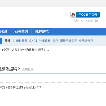
只需一步，快速开始
构名录
业务查询
规程规范
热搜:
注册计量师
CNAS
计量建标
鬼秤
测量不确定度
电子计价秤
搜
G（交通）之类的能作为建标依据吗？ ...
索
建标依据吗？
[复制链接]
并对别的单位进行检定工作？