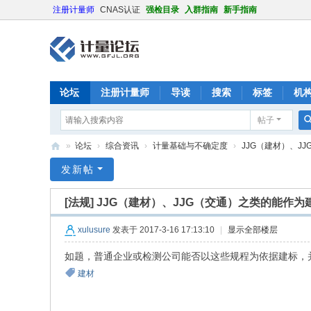
注册计量师
CNAS认证
强检目录
入群指南
新手指南
论坛
注册计量师
导读
搜索
标签
机
帖子
»
论坛
›
综合资讯
›
计量基础与不确定度
›
JJG（建材）、JJ
计
发新帖
量
[法规]
JJG（建材）、JJG（交通）之类的能作为
论
坛
xulusure
发表于 2017-3-16 17:13:10
|
显示全部楼层
如题，普通企业或检测公司能否以这些规程为依据建标，
建材