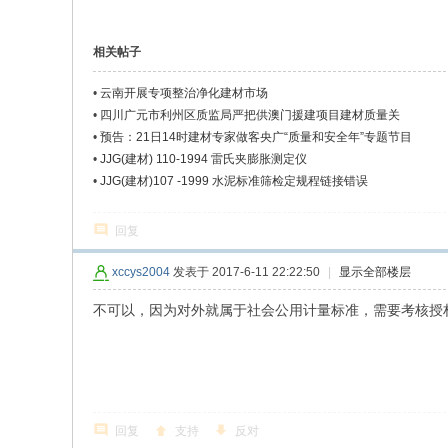
相关帖子
•
云南开展专项整治净化建材市场
•
四川广元市利州区质监局严把供澳门援建项目建材质量关
•
预告：21日14时建材专家做客央广“质量和安全年”专题节目
•
JJG(建材) 110-1994 雷氏夹膨胀测定仪
•
JJG(建材)107 -1999 水泥标准筛检定规程链接错误
回复
xccys2004
发表于 2017-6-11 22:22:50
|
显示全部楼层
不可以，因为对外就属于社会公用计量标准，需要考核授
回复
支持
反对