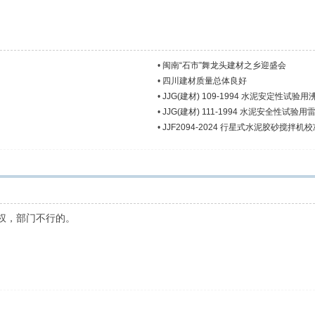
•
闽南“石市”舞龙头建材之乡迎盛会
•
四川建材质量总体良好
•
JJG(建材) 109-1994 水泥安定性试验
•
JJG(建材) 111-1994 水泥安全性试验用
•
JJF2094-2024 行星式水泥胶砂搅拌机
权，部门不行的。