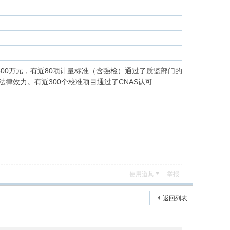
1500万元，有近80项计量标准（含强检）通过了质监部门的
有法律效力。有近300个校准项目通过了
CNAS认可
.
使用道具
举报
返回列表