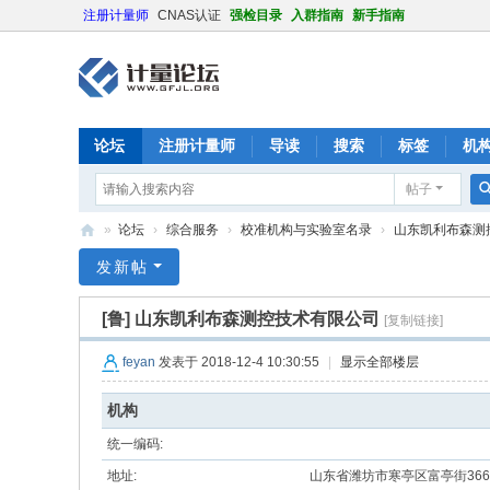
注册计量师
CNAS认证
强检目录
入群指南
新手指南
论坛
注册计量师
导读
搜索
标签
机
帖子
»
论坛
›
综合服务
›
校准机构与实验室名录
›
山东凯利布森测
计
发新帖
量
[鲁]
山东凯利布森测控技术有限公司
[复制链接]
论
坛
feyan
发表于 2018-12-4 10:30:55
|
显示全部楼层
机构
统一编码:
地址:
山东省潍坊市寒亭区富亭街366