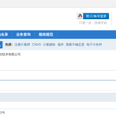
只需一步，快速开始
构名录
业务查询
规程规范
热搜:
注册计量师
CNAS
计量建标
鬼秤
测量不确定度
电子计价秤
搜
控技术有限公司
索
3号