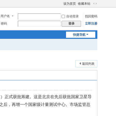
设为首页
收藏本站
切
换
用户名
自动登录
找回密码
到
宽
密码
立即注册
登录
版
快捷导航
返回列表
京）正式获批筹建。这是北京在先后获批国家卫星导
之后，再增一个国家级计量测试中心。市场监管总