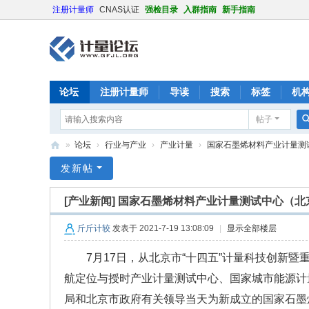
注册计量师
CNAS认证
强检目录
入群指南
新手指南
论坛
注册计量师
导读
搜索
标签
机
帖子
»
论坛
›
行业与产业
›
产业计量
›
国家石墨烯材料产业计量测试
计
发新帖
量
[产业新闻]
国家石墨烯材料产业计量测试中心（北
论
坛
斤斤计较
发表于 2021-7-19 13:08:09
|
显示全部楼层
7月17日，从北京市“十四五”计量科技创
航定位与授时产业计量测试中心、国家城市能源计
局和北京市政府有关领导当天为新成立的国家石墨