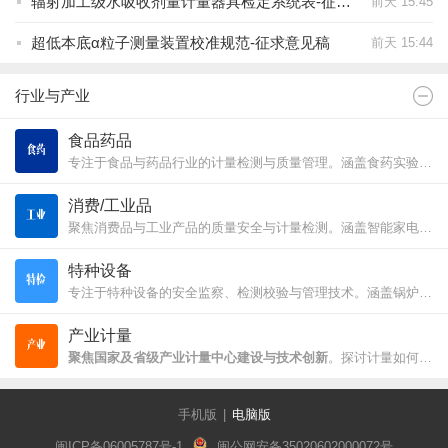
辐射加工级水吸收剂量计量器具检定系统表-征求意见稿
前天 15:45
超低本底α粒子测量装置校准规范-征求意见稿
前天 15:44
行业与产业
食品药品
专注于食品与药品行业的计量检测与质量管理。涵盖食药实验室仪器校准、GMP/GSP 规范解读、食品安全监督抽检及药典标准分析，为行业从业者提供专业的技术交流与合规指导。
消费/工业品
聚焦消费品与工业产品的质量安全与计量检测。涵盖智能家电、电动自行车、汽车及日用品的质检动态、国家监督抽查通报及产品召回信息，致力于提升工业产品质量安全监管水平。
特种设备
专注于特种设备的安全监察、检测校验与管理技术。涵盖锅炉、压力容器、安全阀、电梯及起重机械的检验规范、维保标准、事故隐患判定及法律法规解读，旨在提升特种设备运行的安全保障。
产业计量
聚焦国家及省级产业计量中心建设与技术创新
。探讨计量如何深度融入制造业及战略性新兴产业，解决产业链中的精密测量难题，通过计量赋能助力产业转型升级与地方经济高质量发展 。
手机版
|
电脑版
闽ICP备06005787号-1
闽公网安备35020602000072号