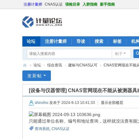
注册计量师
CNAS认证
强检目录
入群指南
新手指南
论坛
注册计量师
导读
搜索
标签
机
帖子
»
论坛
›
综合资讯
›
建标与CNAS认可
›
CNAS官网现在不能
计
发新帖
量
[设备与仪器管理]
CNAS官网现在不能从被测器
论
坛
shiroiho
发表于 2024-9-13 10:41:33
|
显示全部楼层
只能通过单位名称、编号和地址查询，这样就没法查有能
查询系统
,
CNAS认证