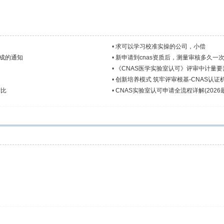
•
求可以学习校准实操的公司，小偿
成的通知
•
新申请到cnas资质后，测量审核多久一
•
《CNAS医学实验室认可》评审中计量
•
创新培养模式 筑牢评审根基-CNAS认
对比
•
CNAS实验室认可申请全流程详解(202