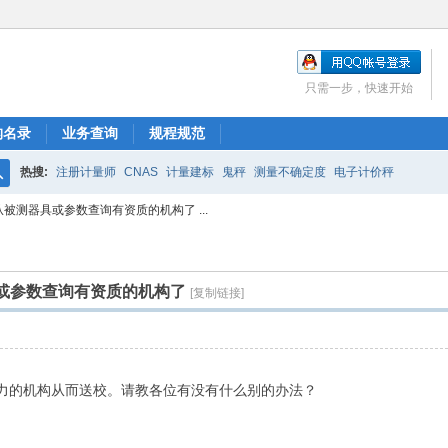
只需一步，快速开始
构名录
业务查询
规程规范
热搜:
注册计量师
CNAS
计量建标
鬼秤
测量不确定度
电子计价秤
搜
从被测器具或参数查询有资质的机构了 ...
索
具或参数查询有资质的机构了
[复制链接]
力的机构从而送校。请教各位有没有什么别的办法？