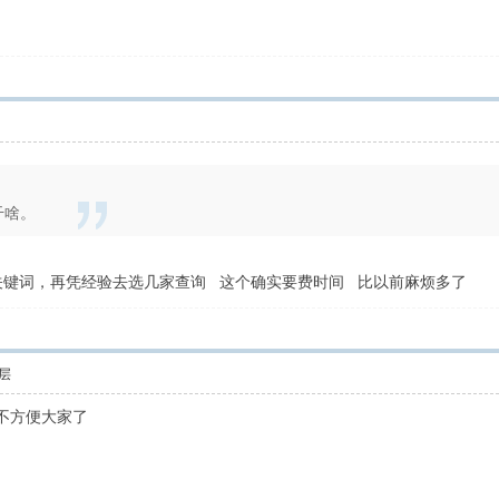
干啥。
关键词，再凭经验去选几家查询 这个确实要费时间 比以前麻烦多了
层
不方便大家了