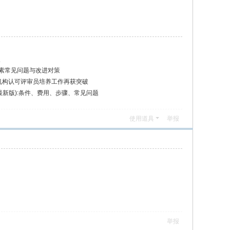
次
要素常见问题与改进对策
证机构认可评审员培养工作再获突破
6最新版):条件、费用、步骤、常见问题
使用道具
举报
举报