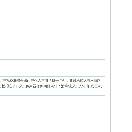
置，声强校准耦合器内部包含声阻抗耦合元件，将耦合腔内部分隔为
拟在 p-p探头传声器标称间距条件下沿声强探头的轴向(或径向)