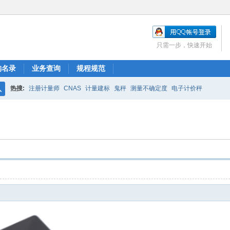
只需一步，快速开始
构名录
业务查询
规程规范
热搜:
注册计量师
CNAS
计量建标
鬼秤
测量不确定度
电子计价秤
搜
索