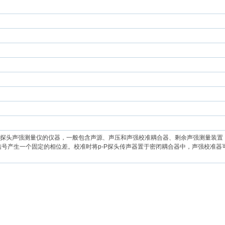
-p探头声强测量仪的仪器，一般包含声源、声压和声强校准耦合器、剩余声强测量装
号产生一个固定的相位差。校准时将p-P探头传声器置于密闭耦合器中，声强校准器可模