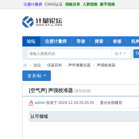
注册计量师
CNAS认证
强检目录
入群指南
新手指南
论坛
注册计量师
导读
搜索
标签
机
帖子
»
论坛
›
仪器百科
›
声学测量仪器
›
声强校准器
计
发新帖
量
[空气声]
声强校准器
[复制链接]
论
坛
admin
发表于 2024-12-24 20:20:26
|
显示全部楼层
认可领域