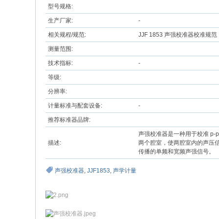
型号规格:
生产厂家:
-
相关规程/规范:
JJF 1853 声强校准器校准规范
测量范围:
技术指标:
-
等级:
分辨率:
计量标准与配套设备:
-
推荐标准器品牌:
声强校准器是一种用于校准 p
描述:
两个腔室，使两腔室内的声压信
传播的单频和宽频声强信号。
声强校准器
,
JJF1853
,
声学计量