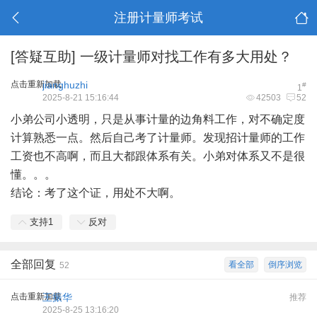
注册计量师考试
[答疑互助]
一级计量师对找工作有多大用处？
点击重新加载
jianghuzhi
#
1
2025-8-21 15:16:44
42503
52
小弟公司小透明，只是从事计量的边角料工作，对不确定度
计算熟悉一点。然后自己考了计量师。发现招计量师的工作
工资也不高啊，而且大都跟体系有关。小弟对体系又不是很
懂。。。
结论：考了这个证，用处不大啊。
支持
1
反对
全部回复
看全部
倒序浏览
52
点击重新加载
王振华
推荐
2025-8-25 13:16:20