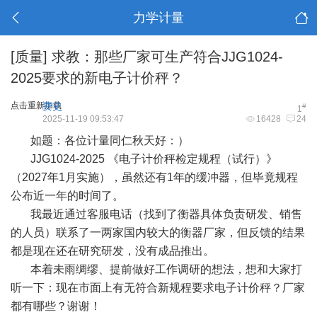
力学计量
[质量]
求教：那些厂家可生产符合JJG1024-
2025要求的新电子计价秤？
点击重新加载
费史
#
1
2025-11-19 09:53:47
16428
24
如题：各位计量同仁秋天好：）
JJG1024-2025 《
电子计价秤检定规程
（试行）》
（2027年1月实施），虽然还有1年的缓冲器，但毕竟规程
公布近一年的时间了。
我最近通过客服电话（找到了衡器具体负责研发、销售
的人员）联系了一两家国内较大的衡器厂家，但反馈的结果
都是现在还在研究研发，没有成品推出。
本着未雨绸缪、提前做好工作调研的想法，想和大家打
听一下：现在市面上有无符合新规程要求
电子计价秤
？厂家
都有哪些？谢谢！