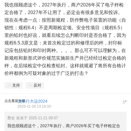
我也很顾虑这个，2027年执行，商户2026年买了电子秤检
定合格了，2027年不让用了，必定会有很多意见和投诉。
现在在考虑一点：按照新规程，防作弊电子装置的功能（自
锁性：规程6.4）不是周期检定项。安全性项目（规程6.5）
里的铅封也好说，就看后续怎么判断印封是否合格了，因为
规程6.5.3原文是：未首次检定过的和修理后的秤，封印标
记应包括铅封和印封两种。。。。那么可不可以理解为，在
新规程和新形式评价规范实施前生产并已经经过检定合格的
秤，在后续检定中仅检查铅封。这样就规避了将所有合格计
价秤都例为可疑对象的过于广泛的打击？
支持
反对
点击重新加载
龙年行大运2024
#
5
2025-11-26 13:16:33
费史 发表于 2025-11-21 09:07
我也很顾虑这个，2027年执行，商户2026年买了电子秤检定合