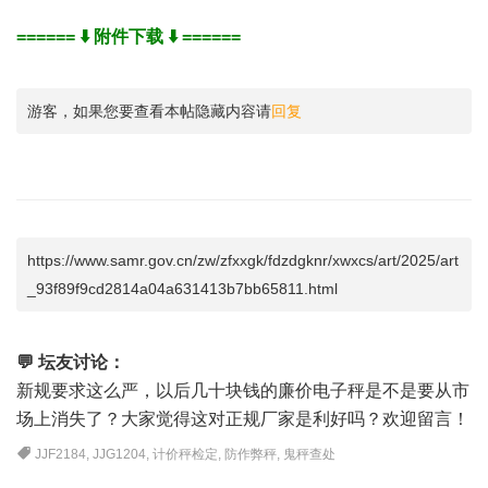
====== ⬇️ 附件下载 ⬇️ ======
游客，如果您要查看本帖隐藏内容请
回复
https://www.samr.gov.cn/zw/zfxxgk/fdzdgknr/xwxcs/art/2025/art
_93f89f9cd2814a04a631413b7bb65811.html
💬 坛友讨论：
新规要求这么严，以后几十块钱的廉价电子秤是不是要从市
场上消失了？大家觉得这对正规厂家是利好吗？欢迎留言！
JJF2184
,
JJG1204
,
计价秤检定
,
防作弊秤
,
鬼秤查处