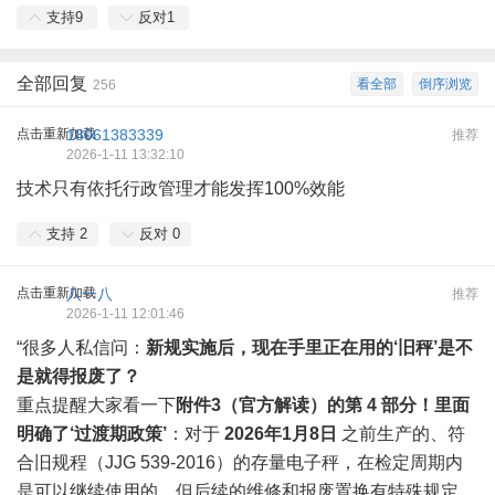
支持
9
反对
1
全部回复
看全部
倒序浏览
256
点击重新加载
18061383339
推荐
2026-1-11 13:32:10
技术只有依托行政管理才能发挥100%效能
支持
2
反对
0
点击重新加载
八一八
推荐
2026-1-11 12:01:46
“很多人私信问：
新规实施后，现在手里正在用的‘旧秤’是不
是就得报废了？
重点提醒大家看一下
附件3（官方解读）
的第 4 部分！里面
明确了
‘过渡期政策’
：对于
2026年1月8日
之前生产的、符
合旧规程（JJG 539-2016）的存量电子秤，在检定周期内
是可以继续使用的，但后续的维修和报废置换有特殊规定。