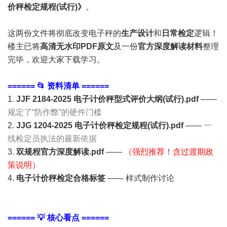
价秤检定规程
(试行)》
。
这两份文件将彻底改变电子秤的
生产设计
和
日常检定
逻辑！
楼主已将
高清无水印PDF原文
及一份
官方深度解读材料
整理
完毕，欢迎大家下载学习。
====== 📂 资料清单 ======
1.
JJF 2184-2025 电子计价秤型式评价大纲(试行).pdf
——
规定了“防作弊”的硬件门槛
2.
JJG 1204-2025 电子计价秤
检定规程
(试行).pdf
——
一
线检定员执法的最新依据
3.
双规程官方深度解读.pdf
——
（强烈推荐！含过渡期政
策说明）
4.
电子计价秤检定合格标签
—— 样式制作讨论
====== 💡 核心看点 ======