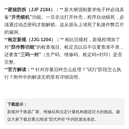
**
硬核防拆（JJF 2184）：
** 新大纲强制要求电子秤必须具
备
“开壳锁机”
功能。一旦非法打开外壳，程序自动锁死，必
须通过动态密码才能解锁。这从源头上堵死了私接作弊芯片
的漏洞。
**
检定新规（JJG 1204）：
** 相比旧规程，新规程增加了
对
“防作弊功能”
的检查项目。检定员以后不仅要查准不准，
还要查
“三码一封”
（生产码、维修码、检定码+封印）是否
完整。
**
官方解读：
** 针对存量旧秤怎么处理？“试行”阶段怎么执
行？附件中的解读文档里有详细说明。
下载提示：
新规对于衡器厂家、维修站和法定计量机构都是巨大的挑战。建
议大家下载后重点阅读“型式评价”中的防篡改条款。