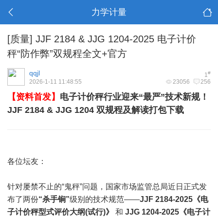
力学计量
[质量]
JJF 2184 & JJG 1204-2025 电子计价
秤“防作弊”双规程全文+官方
qqjl
#
1
2026-1-11 11:48:55
23056
256
【资料首发】
电子计价秤
行业迎来“最严”技术新规！
JJF 2184 & JJG 1204 双规程及解读打包下载
各位坛友：
针对屡禁不止的“
鬼秤
”问题，国家市场监管总局近日正式发
布了两份
“杀手锏”
级别的技术规范——
JJF 2184-2025《
电
子计价秤型式评价大纲
(试行)》
和
JJG 1204-2025《
电子计