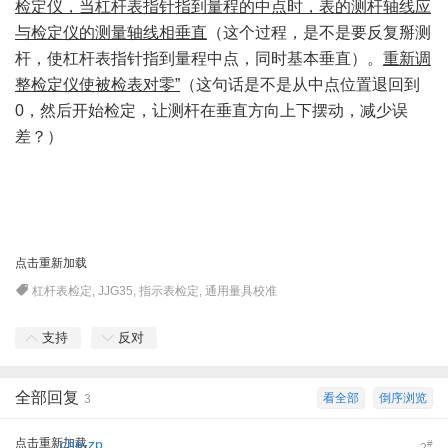
检定仪，当杠杆表指针指到量程的中点时，表的测杆轴线应
与检定仪的测量轴线相垂直
（这个过程，是不是要反复掰测
杆，使杠杆表指针指到量程中点，同时基本垂直）。
重新调
整检定仪使被检表对零”
（这句话是不是从中点位置退回到
0，然后开始检定，让测杆在垂直方向上下摆动，减少误
差？）
点击重新加载
杠杆表检定
,
JJG35
,
指示表检定
,
通用量具校准
支持
反对
全部回复
看全部
倒序浏览
3
点击重新加载
che-zp
#