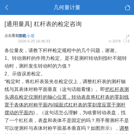
几何量计量
[通用量具]
杠杆表的检定咨询
点击重新加载
黑嘿小哥
#
1
2026-5-25 16:46:33
2076
3
各位量友，请教下杆秤
检定规程
中的几个问题，谢谢。
1、转动测杆的作用力检定。是不是测杆转动到指针不能转
动时，测杆发生转动时的力值？
2、示值误差检定。
“检定时，将杠杆表装夹在检定仪上，调整杠杆表的测杆轴
线与其表体对称平面垂直（这句话能看懂）。即
把杠杆表测
头调在检定仪测杆的轴心位置，转动表盘将杠杆表的零刻线
置于表体的对称平面内(端面式杠杆表的零刻度应置于测杆
摆动的平面内)
，（这句话怎么理解，为啥要转动表盘，找
了一个杠杠表，表盘和表体不是固定的吗？用手掰测杆不是
可以使测杆与表体对称平面基本垂直吗？如图所示），
调整