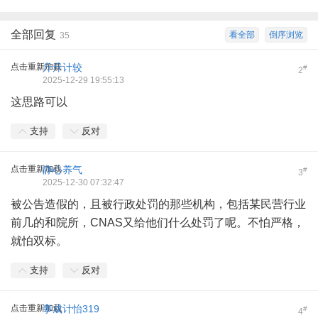
全部回复
看全部
倒序浏览
35
点击重新加载
斤斤计较
#
2
2025-12-29 19:55:13
这思路可以
支持
反对
点击重新加载
静心养气
#
3
2025-12-30 07:32:47
被公告造假的，且被行政处罚的那些机构，包括某民营行业
前几的和院所，CNAS又给他们什么处罚了呢。不怕严格，
就怕双标。
支持
反对
点击重新加载
事成计怡319
#
4