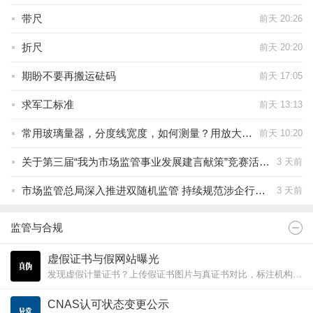
带尺
前天 20:26
折尺
前天 20:20
期盼不要再搬运砝码
前天 17:05
求军工标准
前天 13:13
常用玻璃量器，分度线宽度，如何测量？用放大镜？
前天 10:20
关于第三届“我为市场监管事业发展建言献策”竞赛活动优秀论文和入围论文的公示
3 天前
市场监管总局深入推进双随机监管 持续规范涉企行政检查
3 天前
监管与合规
虚假证书与假网站曝光
发现虚假计量证书？上传假证书图片与真证书对比，标注机构名称和证书编号，帮助行业同仁识别真伪。
CNAS认可状态变更公示