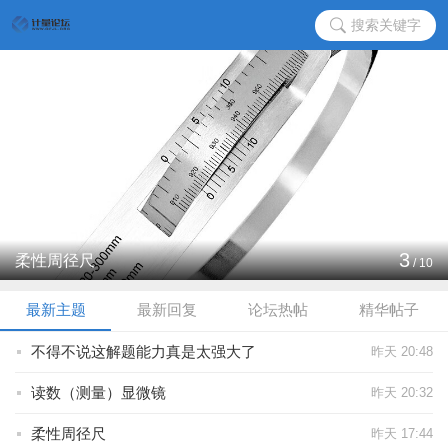
搜索关键字
3
柔性周径尺
/
10
最新主题
最新回复
论坛热帖
精华帖子
不得不说这解题能力真是太强大了
昨天 20:48
读数（测量）显微镜
昨天 20:32
柔性周径尺
昨天 17:44