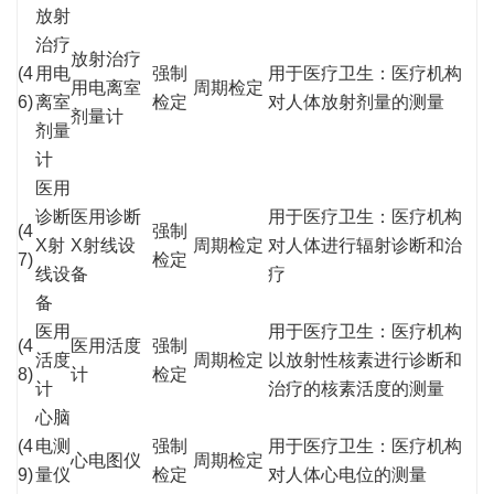
放射
治疗
放射治疗
(4
用电
强制
用于医疗卫生：医疗机构
用电离室
周期检定
6)
离室
检定
对人体放射剂量的测量
剂量计
剂量
计
医用
诊断
医用诊断
用于医疗卫生：医疗机构
(4
强制
X射
X射线设
周期检定
对人体进行辐射诊断和治
7)
检定
线设
备
疗
备
医用
用于医疗卫生：医疗机构
(4
医用活度
强制
活度
周期检定
以放射性核素进行诊断和
8)
计
检定
计
治疗的核素活度的测量
心脑
(4
电测
强制
用于医疗卫生：医疗机构
心电图仪
周期检定
9)
量仪
检定
对人体心电位的测量