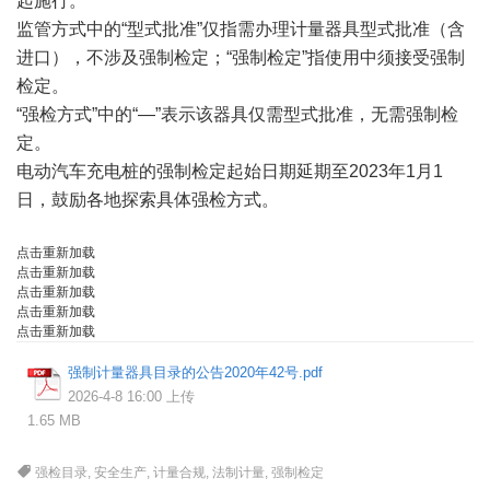
起施行。
监管方式中的“型式批准”仅指需办理计量器具型式批准（含
进口），不涉及强制检定；“强制检定”指使用中须接受强制
检定。
“强检方式”中的“—”表示该器具仅需型式批准，无需强制检
定。
电动汽车充电桩的强制检定起始日期延期至2023年1月1
日，鼓励各地探索具体强检方式。
点击重新加载
点击重新加载
点击重新加载
点击重新加载
点击重新加载
强制计量器具目录的公告2020年42号.pdf
2026-4-8 16:00 上传
1.65 MB
强检目录
,
安全生产
,
计量合规
,
法制计量
,
强制检定