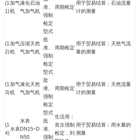
(1
加气
液化石油
用于贸易结算：石油流量
准、
周期检定
1)
机
气加气机
计的测量
强制
检定
型式
批
(1
加气
压缩天然
用于贸易结算：天然气流
准、
周期检定
2)
机
气加气机
量的测量
强制
检定
型式
批
(1
加气
液化天然
用于贸易结算：天然流量
准、
周期检定
3)
机
气加气机
计的测量
强制
检定
型式
生活用：
水表
批
(1
首次强制
用于贸易结算：用水量的
水表
DN15~D
准、
4)
检定，到
测量
N50
强制