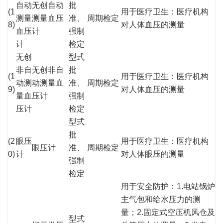
自动
无创自动
批
(1
用于医疗卫生：医疗机构
测量
测量血压
准、
周期检定
8)
对人体血压的测量
血压
计
强制
计
检定
无创
型式
非自
无创非自
批
(1
用于医疗卫生：医疗机构
动测
动测量血
准、
周期检定
9)
对人体血压的测量
量血
压计
强制
压计
检定
型式
批
(2
眼压
用于医疗卫生：医疗机构
眼压计
准、
周期检定
0)
计
对人体眼压的测量
强制
检定
用于安全防护：1.电站锅炉
主气包和给水压力的测
量；2.固定式空压机风仓及
型式