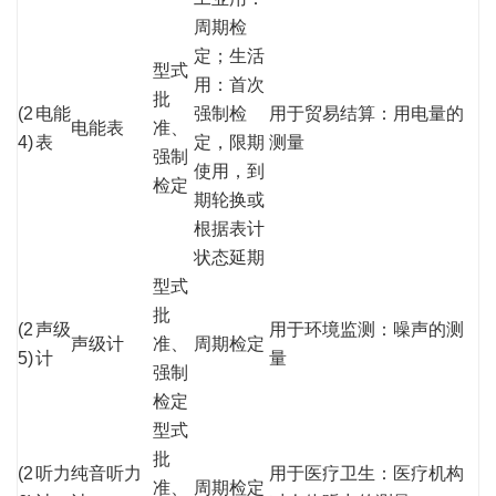
周期检
定；生活
型式
用：首次
批
(2
电能
强制检
用于贸易结算：用电量的
电能表
准、
4)
表
定，限期
测量
强制
使用，到
检定
期轮换或
根据表计
状态延期
型式
批
(2
声级
用于环境监测：噪声的测
声级计
准、
周期检定
5)
计
量
强制
检定
型式
批
(2
听力
纯音听力
用于医疗卫生：医疗机构
准、
周期检定