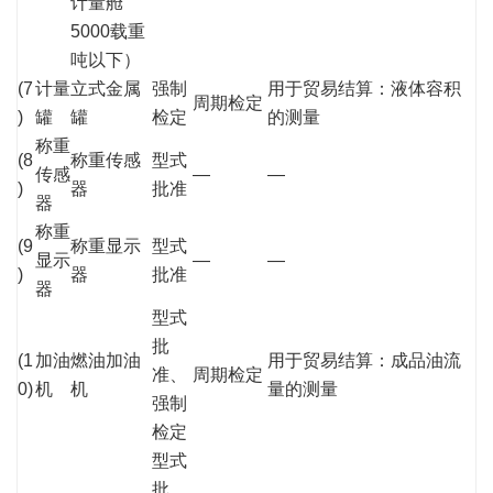
计量舱
5000载重
吨以下）
(7
计量
立式金属
强制
用于贸易结算：液体容积
周期检定
)
罐
罐
检定
的测量
称重
(8
称重传感
型式
传感
—
—
)
器
批准
器
称重
(9
称重显示
型式
显示
—
—
)
器
批准
器
型式
批
(1
加油
燃油加油
用于贸易结算：成品油流
准、
周期检定
0)
机
机
量的测量
强制
检定
型式
批