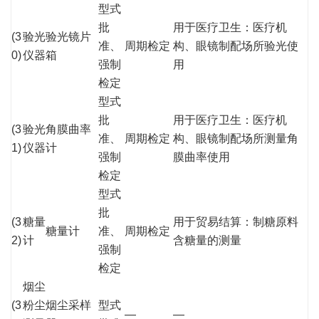
型式
批
用于医疗卫生：医疗机
(3
验光
验光镜片
准、
周期检定
构、眼镜制配场所验光使
0)
仪器
箱
强制
用
检定
型式
批
用于医疗卫生：医疗机
(3
验光
角膜曲率
准、
周期检定
构、眼镜制配场所测量角
1)
仪器
计
强制
膜曲率使用
检定
型式
批
(3
糖量
用于贸易结算：制糖原料
糖量计
准、
周期检定
2)
计
含糖量的测量
强制
检定
烟尘
(3
粉尘
烟尘采样
型式
—
—