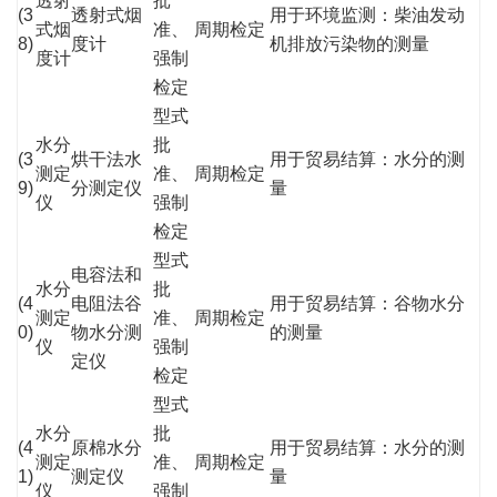
透射
批
(3
透射式烟
用于环境监测：柴油发动
式烟
准、
周期检定
8)
度计
机排放污染物的测量
度计
强制
检定
型式
水分
批
(3
烘干法水
用于贸易结算：水分的测
测定
准、
周期检定
9)
分测定仪
量
仪
强制
检定
型式
电容法和
水分
批
(4
电阻法谷
用于贸易结算：谷物水分
测定
准、
周期检定
0)
物水分测
的测量
仪
强制
定仪
检定
型式
水分
批
(4
原棉水分
用于贸易结算：水分的测
测定
准、
周期检定
1)
测定仪
量
仪
强制