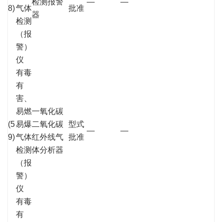
检测报警
—
—
8)
气体
批准
器
检测
（报
警）
仪
有毒
有
害、
易燃
一氧化碳
(5
易爆
二氧化碳
型式
—
—
9)
气体
红外线气
批准
检测
体分析器
（报
警）
仪
有毒
有