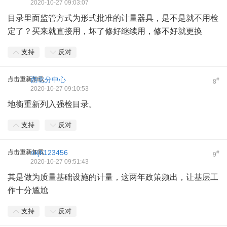
2020-10-27 09:03:07
目录里面监管方式为形式批准的计量器具，是不是就不用检
定了？买来就直接用，坏了修好继续用，修不好就更换
支持
反对
点击重新加载
西北分中心
#
8
2020-10-27 09:10:53
地衡重新列入强检目录。
支持
反对
点击重新加载
nkjh123456
#
9
2020-10-27 09:51:43
其是做为质量基础设施的计量，这两年政策频出，让基层工
作十分尴尬
支持
反对