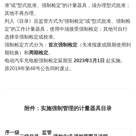
准
”或“型式批准、
强制检定
”的计量器具，须办理型式批准；
其他不再办理。
列入《目录》且监管方式为“强制检定”或“型式批准、强制检
定”的工作计量器具，使用中须接受强制检定；其他可自行
选择非强制检定或校准。
强制检定方式分为：
首次强制检定
（失准报废或限期使用到
期轮换）和
周期检定
。
电动汽车充电桩强制检定延期至
2023年1月1日
起实施。
原2019年第48号公告同时废止。
附件：实施强制管理的计量器具目录
序
一级
监管