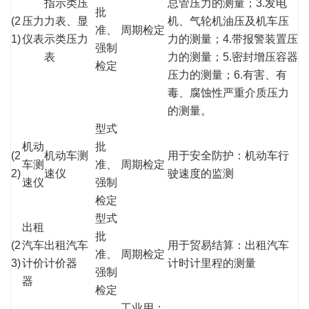
指示类压
总管压力的测量；3.发电
批
(2
压力
力表、显
机、气轮机油压及机车压
准、
周期检定
1)
仪表
示类压力
力的测量；4.带报警装置压
强制
表
力的测量；5.密封增压容器
检定
压力的测量；6.有害、有
毒、腐蚀性严重介质压力
的测量。
型式
机动
批
(2
机动车测
用于安全防护：机动车行
车测
准、
周期检定
2)
速仪
驶速度的监测
速仪
强制
检定
型式
出租
批
(2
汽车
出租汽车
用于贸易结算：出租汽车
准、
周期检定
3)
计价
计价器
计时计里程的测量
强制
器
检定
工业用：