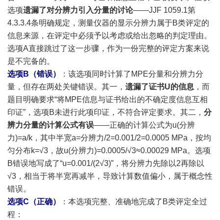
选项
遗漏了对分辨力引入分量的讨论
——JJF 1059.1第
4.3.3.4条明确规定，测量仪器的显示分辨力属于B类评定的
信息来源，在评定中必须予以考虑或给出忽略的判定理由。
选项A直接跳过了这一步骤，作为一份完整的评定方案来说
是不完备的。
选项B（错误）
：该选项同时计算了MPE分量和分辨力分
量，但存在两处关键错误。其一，
遗漏了证书U的信息
，而
题目明确要求“将MPE信息与证书给出的不确定度信息互相
印证”，选项B未进行此项印证，不符合评定要求。其二，
分
辨力分量的计算公式有误
——正确的计算公式为u(分辨
力)=a/k，其中半宽a=分辨力/2=0.001/2=0.0005 MPa，按均
匀分布k=√3，故u(分辨力)=0.0005/√3≈0.00029 MPa。选项
B错误地写成了“u=0.001/(2√3)”，将分辨力先除以2再除以
√3，相当于将半宽再减半，导致计算数值偏小，属于概念性
错误。
选项C（正确）
：本选项完整、准确地完成了B类评定全过
程：