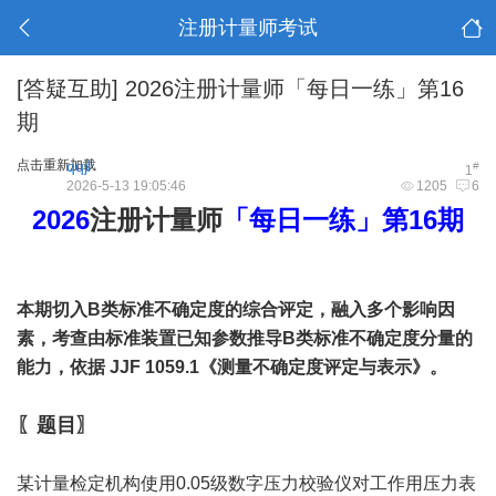
注册计量师考试
[答疑互助]
2026注册计量师「每日一练」第16
期
点击重新加载
qqjl
#
1
2026-5-13 19:05:46
1205
6
2026
注册计量师
「每日一练」第16期
本期切入B类标准不确定度的综合评定，融入多个影响因
素，考查由标准装置已知参数推导B类标准不确定度分量的
能力，依据 JJF 1059.1《
测量不确定度
评定与表示》。
〖题目〗
某计量检定机构使用0.05级数字压力校验仪对工作用压力表