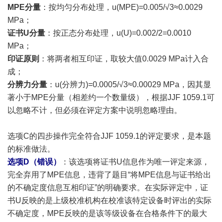
MPE分量
：按均匀分布处理，u(MPE)=0.005/√3≈0.0029
MPa；
证书U分量
：按正态分布处理，u(U)=0.002/2=0.0010
MPa；
印证原则
：将两者相互印证，取较大值0.0029 MPa计入合
成；
分辨力分量
：u(分辨力)=0.0005/√3≈0.00029 MPa，因其显
著小于MPE分量（相差约一个数量级），根据JJF 1059.1可
以忽略不计，但必须在评定方案中说明忽略理由。
选项C的四步操作完全符合JJF 1059.1的评定要求，是本题
的标准做法。
选项D（错误）
：该选项将证书U信息作为唯一评定来源，
完全弃用了MPE信息，违背了题目“将MPE信息与证书给出
的不确定度信息互相印证”的明确要求。在实际评定中，证
书U反映的是上级校准机构在校准该特定设备时评出的实际
不确定度，MPE反映的是该等级设备在合格条件下的最大