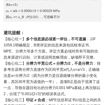
布k=√3）
u₃ = a/k = 0.0005/√3 ≈ 0.00029 MPa
因u₃ << u_B（约1/10），可忽略不计
避坑提醒：
【核心坑一】
多个信息源必须逐一评估，不可遗漏
：JJF
1059.1明确规定，B类评定的信息来源包括校准证书、
MPE、分辨力等多个方面。评定方案必须对所有可能的信
息来源进行识别、计算或说明忽略理由，缺项即不完整。
【核心坑二】
分辨力半宽公式 = 分辨力/2，不是分辨力
：很
多考生误将分辨力直接作为区间半宽a代入u=a/√3，正确做
法是a=分辨力/2（因为分辨力是仪器能够分辨的最小变化
量，其区间半宽为该值的一半）。选项B正是由于混淆了这
一点，导致在题目给出的分辨力0.001 MPa基础上再次除以
2，出现了“0.001/(2√3)”的错误表达式。
【核心坑三】
印证 ≠ 合成
：MPE信息和证书U信息之间的关