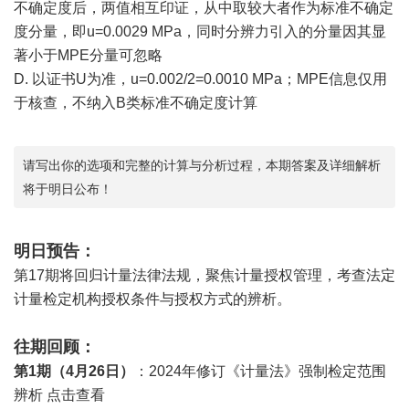
不确定度后，两值相互印证，从中取较大者作为标准不确定
度分量，即u=0.0029 MPa，同时分辨力引入的分量因其显
著小于MPE分量可忽略
D. 以证书U为准，u=0.002/2=0.0010 MPa；MPE信息仅用
于核查，不纳入B类标准不确定度计算
请写出你的选项和完整的计算与分析过程，本期答案及详细解析
将于明日公布！
明日预告：
第17期将回归
计量法
律法规，聚焦
计量授权
管理，考查法定
计量检定机构授权条件与授权方式的辨析。
往期回顾：
第1期（4月26日）
：2024年修订《计量法》
强制检定
范围
辨析
点击查看