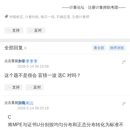
——计量论坛 · 注册计量师助考团——
仲裁检定
,
计量纠纷
,
每日一练
,
不确定度
,
注册计量师
支持
反对
全部回复
看全部
倒序浏览
6
点击重新加载
木子李李李
#
2
2026-5-14 08:10:58
这个题不是很会 盲猜一波 选C 对吗？
支持
反对
点击重新加载
深海闲云
#
3
2026-5-14 08:25:18
C
将MPE与证书U分别按均匀分布和正态分布转化为标准不