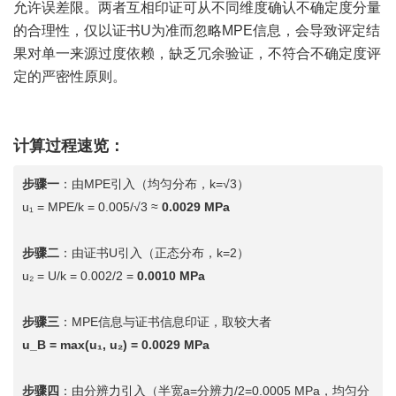
允许误差限。两者互相印证可从不同维度确认不确定度分量
的合理性，仅以证书U为准而忽略MPE信息，会导致评定结
果对单一来源过度依赖，缺乏冗余验证，不符合不确定度评
定的严密性原则。
计算过程速览：
步骤一
：由MPE引入（均匀分布，k=√3）
u₁ = MPE/k = 0.005/√3 ≈
0.0029 MPa
步骤二
：由证书U引入（正态分布，k=2）
u₂ = U/k = 0.002/2 =
0.0010 MPa
步骤三
：MPE信息与证书信息印证，取较大者
u_B = max(u₁, u₂) = 0.0029 MPa
步骤四
：由分辨力引入（半宽a=分辨力/2=0.0005 MPa，均匀分