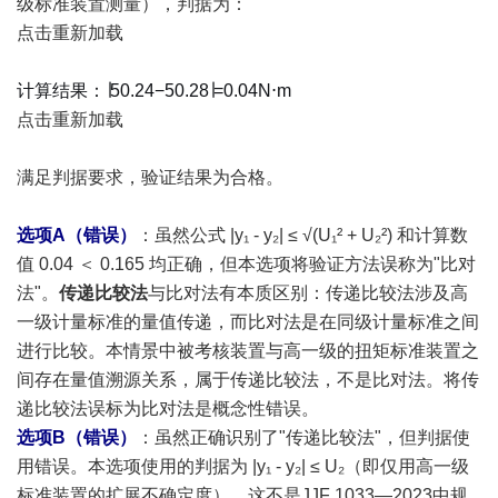
级标准装置测量），判据为：
点击重新加载
计算结果：∣50.24−50.28∣=0.04N⋅m
点击重新加载
满足判据要求，验证结果为合格。
选项A（错误）
：虽然公式 |y₁ - y₂| ≤ √(U₁² + U₂²) 和计算数
值 0.04 ＜ 0.165 均正确，但本选项将验证方法误称为"比对
法"。
传递比较法
与比对法有本质区别：传递比较法涉及高
一级计量标准的量值传递，而比对法是在同级计量标准之间
进行比较。本情景中被考核装置与高一级的扭矩标准装置之
间存在量值溯源关系，属于传递比较法，不是比对法。将传
递比较法误标为比对法是概念性错误。
选项B（错误）
：虽然正确识别了"传递比较法"，但判据使
用错误。本选项使用的判据为 |y₁ - y₂| ≤ U₂（即仅用高一级
标准装置的扩展不确定度），这不是JJF 1033—2023中规