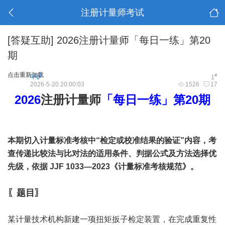
注册计量师考试
[答疑互助]
2026注册计量师「每日一练」第20
期
点击重新加载
qqjl
#
1
2026-5-20 20:00:03
1526
17
2026
注册计量师
「每日一练」第20期
本期切入计量标准考核中“检定或校准结果的验证”内容，考
查传递比较法与比对法的适用条件、判据公式及方法选择优
先级，依据 JJF 1033—2023《计量标准考核规范》。
〖题目〗
某计量技术机构新建一项扭矩扳子检定装置，在完成重复性