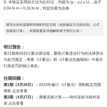
D. 本验证采用的方法为比对法，判据为 |y₁ - y₂| ≤ U₁，由于
0.04 N·m < 0.16 N·m，判定结果为合格
请写出你的选项和详细的判定过程（包括验证方法的识别、公式
选择及计算），本期答案及详细解析将于明日公布！
明日预告：
第21期将回归
计量法
律法规，聚焦计量违法行为的法律责任
与处罚规定，考查《计量法》和《
计量法实施细则
》中相关
行政处罚的核心条款。
往期回顾：
第1期（4月26日）
：2024年修订《计量法》
强制检定
范围
辨析
点击查看
第2期（4月27日）
：测量误差计算——绝对误差与相对误
差
点击查看