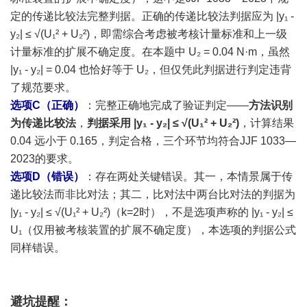
定的传递比较法完整判据。正确的传递比较法判据应为 |y₁ -
y₂| ≤ √(U₁² + U₂²)，即需综合考虑被考核计量标准和上一级
计量标准的扩展不确定度。在本题中 U₂ = 0.04 N·m，虽然
|y₁ - y₂| = 0.04 也恰好等于 U₂，但仅凭此判据进行判定违背
了规范要求。
选项C（正确）
：完整正确地完成了验证判定——
方法识别
为传递比较法
，
判据采用 |y₁ - y₂| ≤ √(U₁² + U₂²)
，计算结果
0.04 远小于 0.165，判定合格，三个环节均符合JJF 1033—
2023的要求。
选项D（错误）
：存在两处关键错误。其一，本情景属于传
递比较法而非比对法；其二，比对法中两台比对法的判据为
|y₁ - y₂| ≤ √(U₁² + U₂²)（k=2时），不是选项声称的 |y₁ - y₂| ≤
U₁（仅用被考核装置的扩展不确定度），本选项的判据公式
同样错误。
避坑提醒：