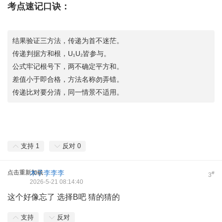
考点速记口诀：
结果验证三方法，传递为首不迷茫。
传递判据方和根，U₁U₂皆参与。
公式牢记根号下，两不确定平方和。
差值小于即合格，方法名称勿弄错。
传递比对要分清，同一情景不适用。
支持
1
反对
0
点击重新加载
木子李李李
#
3
2026-5-21 08:14:40
这个好像忘了 选择B吧 猜的猜的
支持
反对