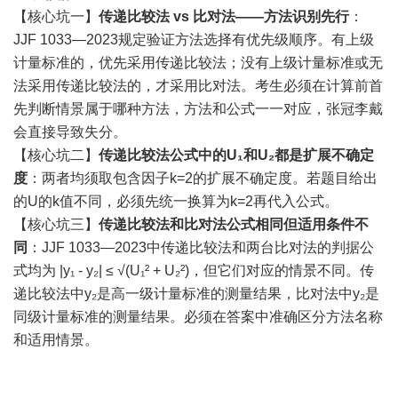
【核心坑一】
传递比较法 vs 比对法——方法识别先行
：
JJF 1033—2023规定验证方法选择有优先级顺序。有上级
计量标准的，优先采用传递比较法；没有上级计量标准或无
法采用传递比较法的，才采用比对法。考生必须在计算前首
先判断情景属于哪种方法，方法和公式一一对应，张冠李戴
会直接导致失分。
【核心坑二】
传递比较法公式中的U₁和U₂都是扩展不确定
度
：两者均须取包含因子k=2的扩展不确定度。若题目给出
的U的k值不同，必须先统一换算为k=2再代入公式。
【核心坑三】
传递比较法和比对法公式相同但适用条件不
同
：JJF 1033—2023中传递比较法和两台比对法的判据公
式均为 |y₁ - y₂| ≤ √(U₁² + U₂²)，但它们对应的情景不同。传
递比较法中y₂是高一级计量标准的测量结果，比对法中y₂是
同级计量标准的测量结果。必须在答案中准确区分方法名称
和适用情景。