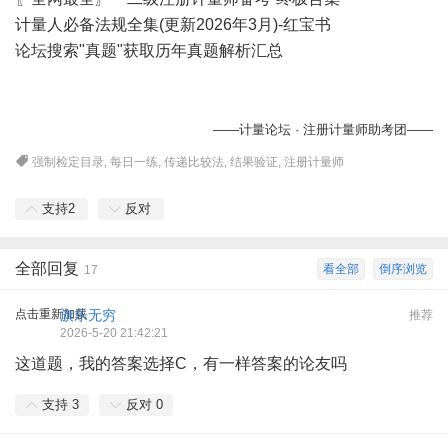
计量人必备法规全集(更新2026年3月)-红宝书
论坛搜索"真题"获取历年真题解析汇总
——计量论坛 · 注册计量师助考团——
强制检定目录
,
每日一练
,
传递比较法
,
结果验证
,
注册计量师
支持
2
反对
全部回复
看全部
倒序浏览
17
点击重新加载
旗乐无穷
推荐
2026-5-20 21:42:21
这道题，我的答案选择C，有一样答案的论友吗
支持
3
反对
0